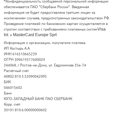
*Конфиденциальность сообщаемой персональной информации
обеспечивается ПАО "Сбербанк России". Введенная
информация не будет предоставлена третьим лицам за
исключением случаев, предусмотренных законодательством РФ.
Проведение платежей по банковским картам осуществляется в
строгом соответствии с требованиями платежных системVisa
Int. и MasterCard Europe Sprl.
Информация о организации, получателе платежа:
ИП Костырь А.А.
ИНН 616510665239
ОГРН 309619317600029
344068, г.Ростов-на-Дону, ул. Евдокимова 35е-74
Расчётный счёт
40802.810.3.52090042095
БИК
046015602
Банк
ЮГО-ЗАПАДНЫЙ БАНК ПАО СБЕРБАНК
Корр. счёт
30101.810.6.00000000602